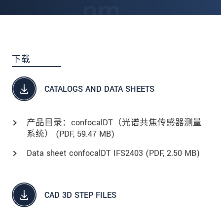
下载
CATALOGS AND DATA SHEETS
产品目录：confocalDT（光谱共焦传感器测量
系统） (
PDF
, 59.47 MB)
Data sheet confocalDT IFS2403 (
PDF
, 2.50 MB)
CAD 3D STEP FILES