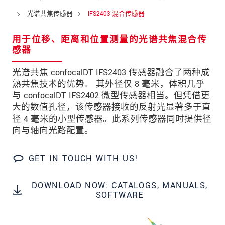
邮政编码
光谱共焦传感器
IFS2403 混合传感器
城市
*
用于位移、距离和位置测量的光谱共焦混合传
感器
国家
*
光谱共焦 confocalDT IFS2403 传感器融合了两种成
电话
熟共焦技术的优势。 其外径仅 8 毫米，体积几乎
与 confocalDT IFS2402 微型传感器相当。但凭借更
电子邮件
*
大的数值孔径，该传感器接收的反射光显著多于直
留言
*
径 4 毫米的小型传感器。此系列传感器同时提供径
向与轴向光路配置。
GET IN TOUCH WITH US!
* 必填字段
DOWNLOAD NOW: CATALOGS, MANUALS,
我们将对您的数据保密。请阅读我们的数据隐私
SOFTWARE
声明。