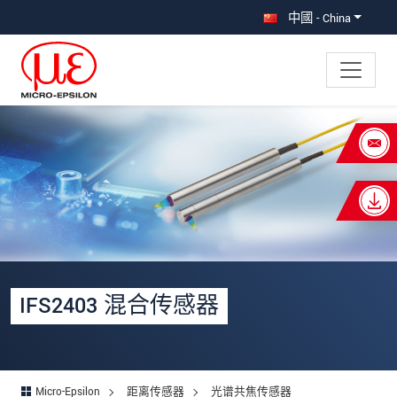
直接跳转到主导航
直接跳转到内容
中國 - China
×
Your request for: IFS2403 混合传感器
称谓
*
名
*
姓
*
IFS2403 混合传感器
公司名称
*
街道
Micro-Epsilon
距离传感器
光谱共焦传感器