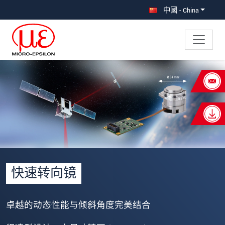
直接跳转到主导航
直接跳转到内容
中國 - China
×
Your request for: 快速转向镜
FSM3000
称谓
*
名
*
快速转向镜
姓
*
公司名称
*
卓越的动态性能与倾斜角度完美结合