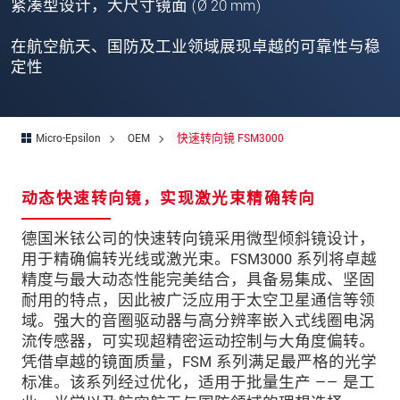
街道
紧凑型设计，大尺寸镜面 (Ø 20 mm)
邮政编码
在航空航天、国防及工业领域展现卓越的可靠性与稳
定性
城市
*
国家
*
Micro-Epsilon
OEM
快速转向镜 FSM3000
电话
电子邮件
*
动态快速转向镜，实现激光束精确转向
留言
*
德国米铱公司的快速转向镜采用微型倾斜镜设计，
用于精确偏转光线或激光束。FSM3000 系列将卓越
精度与最大动态性能完美结合，具备易集成、坚固
耐用的特点，因此被广泛应用于太空卫星通信等领
域。强大的音圈驱动器与高分辨率嵌入式线圈电涡
* 必填字段
流传感器，可实现超精密运动控制与大角度偏转。
我们将对您的数据保密。请阅读我们的数据隐私
凭借卓越的镜面质量，FSM 系列满足最严格的光学
声明。
标准。该系列经过优化，适用于批量生产 —— 是工