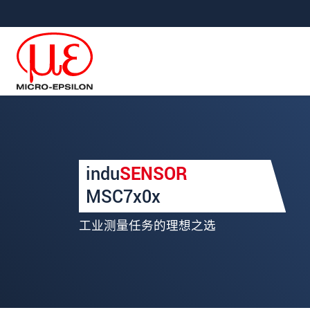
直接跳转到主导航
直接跳转到内容
Your request for: MSC7x
indu
SENSOR
称谓
*
MSC7x0x
名
*
工业测量任务的理想之选
姓
*
公司名称
*
街道