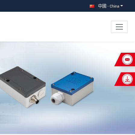
中國 - China
×