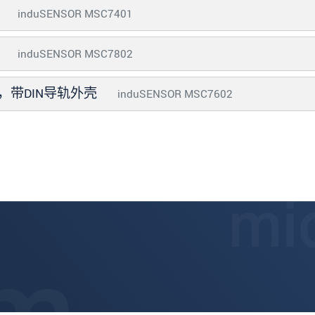
器
induSENSOR MSC7401
器
induSENSOR MSC7802
，带DIN导轨外壳
induSENSOR MSC7602