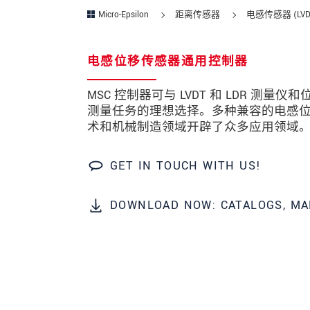
Micro-Epsilon
距离传感器
电感传感器 (LVD
邮政编码
城市
*
电感位移传感器通用控制器
国家
*
MSC 控制器可与 LVDT 和 LDR 
测量任务的理想选择。多种兼容的电感
电话
术和机械制造领域开辟了众多应用领域
电子邮件
*
GET IN TOUCH WITH US!
留言
*
DOWNLOAD NOW: CATALOGS, MA
* 必填字段
我们将对您的数据保密。请阅读我们的