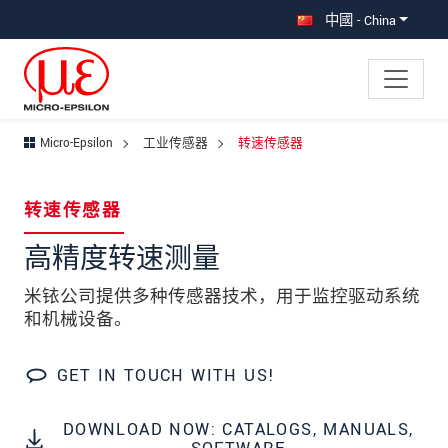
直接跳转到主导航
直接跳转到内容
中國 - China
Micro-Epsilon
工业传感器
转速传感器
×
Your request for: 转速传感器
转速传感器
称谓
*
高精度转速测量
名
*
米铱公司提供多种传感器技术，用于监控驱动系统
和机械设备。
姓
*
公司名称
*
GET IN TOUCH WITH US!
街道
DOWNLOAD NOW: CATALOGS, MANUALS,