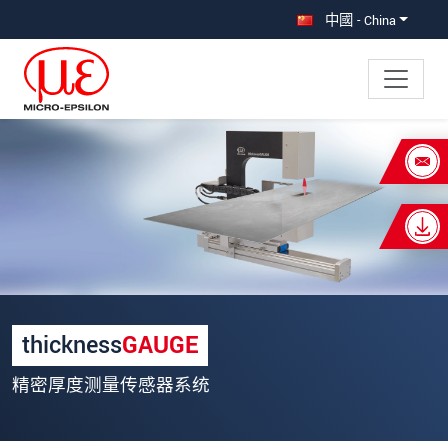
直接跳转到主导航
直接跳转到内容
中國 - China
×
Your request for: thicknessGAUGE
C.LP
称谓
*
名
*
thickness
GAUGE
姓
*
精密厚度测量传感器系统
公司名称
*