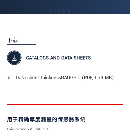
下载
CATALOGS AND DATA SHEETS
Data sheet thicknessGAUGE C (
PDF
, 1.73 MB)
用于精确厚度测量的传感器系统
thicknessGAUGE C.LL