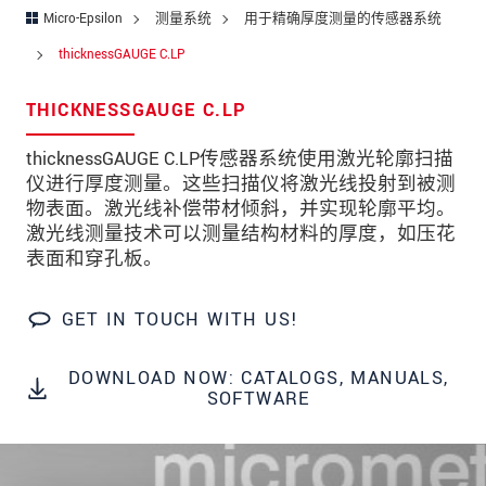
街道
Micro-Epsilon
测量系统
用于精确厚度测量的传感器系统
邮政编码
thicknessGAUGE C.LP
城市
*
THICKNESSGAUGE C.LP
国家
*
thicknessGAUGE C.LP传感器系统使用激光轮廓扫描
仪进行厚度测量。这些扫描仪将激光线投射到被测
电话
物表面。激光线补偿带材倾斜，并实现轮廓平均。
激光线测量技术可以测量结构材料的厚度，如压花
电子邮件
*
表面和穿孔板。
留言
*
GET IN TOUCH WITH US!
DOWNLOAD NOW: CATALOGS, MANUALS,
SOFTWARE
* 必填字段
我们将对您的数据保密。请阅读我们的数据隐私
声明。