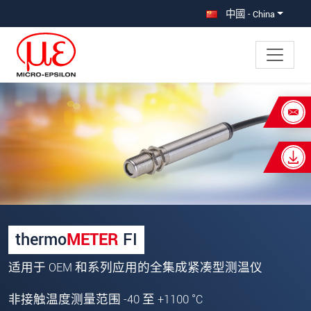
直接跳转到主导航
直接跳转到内容
中國 - China
×
Your request for: thermoMETER FI
称谓
*
名
*
姓
*
thermo
METER
FI
公司名称
*
适用于 OEM 和系列应用的全集成紧凑型测温仪
街道
非接触温度测量范围 -40 至 +1100 °C