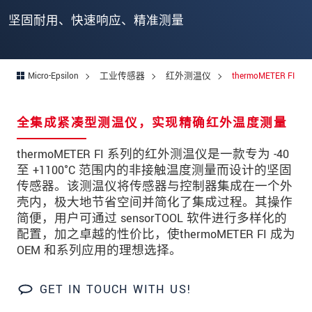
邮政编码
坚固耐用、快速响应、精准测量
城市
*
国家
*
Micro-Epsilon
工业传感器
红外测温仪
thermoMETER FI
电话
全集成紧凑型测温仪，实现精确红外温度测量
电子邮件
*
thermoMETER FI 系列的红外测温仪是一款专为 -40
留言
*
至 +1100°C 范围内的非接触温度测量而设计的坚固
传感器。该测温仪将传感器与控制器集成在一个外
壳内，极大地节省空间并简化了集成过程。其操作
简便，用户可通过 sensorTOOL 软件进行多样化的
配置，加之卓越的性价比，使thermoMETER FI 成为
* 必填字段
OEM 和系列应用的理想选择。
我们将对您的数据保密。请阅读我们的数据隐私
声明。
GET IN TOUCH WITH US!