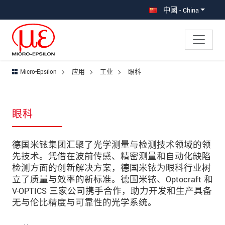
直接跳转到主导航
直接跳转到内容
跳转到子导航
中國 - China
Micro-Epsilon
应用
工业
眼科
眼科
德国米铱集团汇聚了光学测量与检测技术领域的领
先技术。凭借在波前传感、精密测量和自动化缺陷
检测方面的创新解决方案，德国米铱为眼科行业树
立了质量与效率的新标准。德国米铱、Optocraft 和
V-OPTICS 三家公司携手合作，助力开发和生产具备
无与伦比精度与可靠性的光学系统。