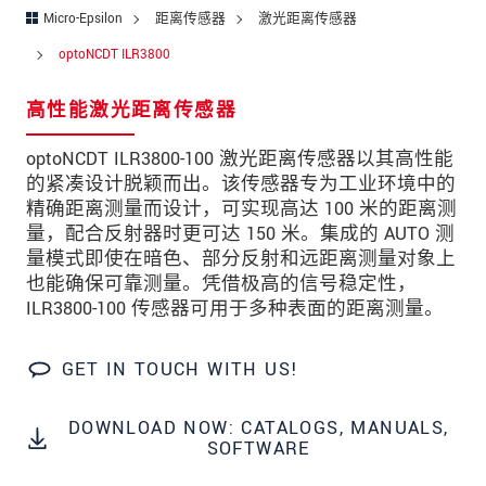
邮政编码
Micro-Epsilon
距离传感器
激光距离传感器
optoNCDT ILR3800
城市
*
高性能激光距离传感器
国家
*
optoNCDT ILR3800-100 激光距离传感器以其高性能
电话
的紧凑设计脱颖而出。该传感器专为工业环境中的
电子邮件
*
精确距离测量而设计，可实现高达 100 米的距离测
量，配合反射器时更可达 150 米。集成的 AUTO 测
留言
*
量模式即使在暗色、部分反射和远距离测量对象上
也能确保可靠测量。凭借极高的信号稳定性，
ILR3800-100 传感器可用于多种表面的距离测量。
GET IN TOUCH WITH US!
* 必填字段
我们将对您的数据保密。请阅读我们的数据隐私
DOWNLOAD NOW: CATALOGS, MANUALS,
声明。
SOFTWARE