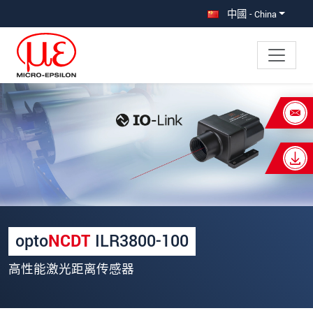
直接跳转到主导航
直接跳转到内容
中國 - China
×
Your request for: optoNCDT ILR3800
称谓
*
名
*
姓
*
opto
NCDT
ILR3800-100
公司名称
*
高性能激光距离传感器
街道