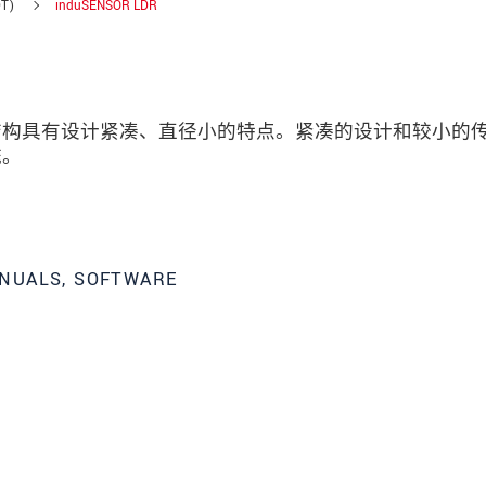
T)
induSENSOR LDR
器结构具有设计紧凑、直径小的特点。紧凑的设计和较小的
统。
NUALS, SOFTWARE
数据隐私声明。