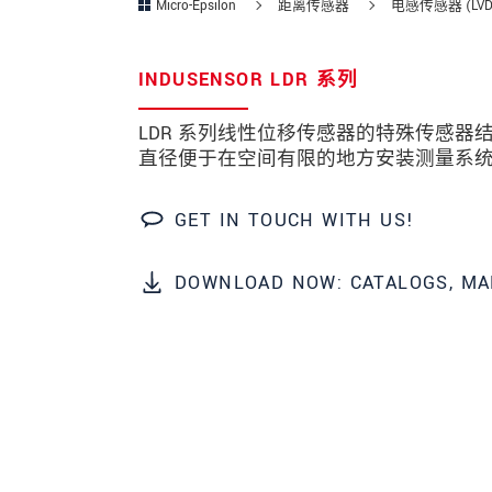
Micro-Epsilon
距离传感器
电感传感器 (LVD
邮政编码
INDUSENSOR LDR 系列
城市
*
LDR 系列线性位移传感器的特殊传感
国家
*
直径便于在空间有限的地方安装测量系
电话
GET IN TOUCH WITH US!
电子邮件
*
DOWNLOAD NOW: CATALOGS, MA
留言
*
* 必填字段
我们将对您的数据保密。请阅读我们的