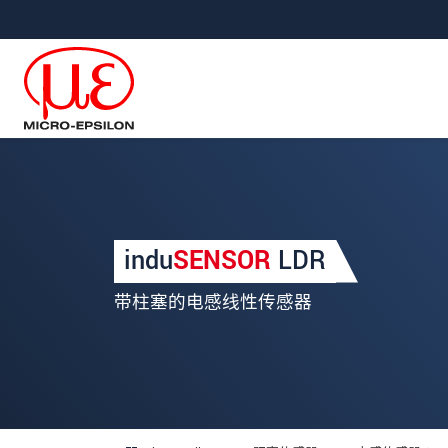
直接跳转到主导航
直接跳转到内容
Your request for: induSENS
indu
SENSOR
LDR
称谓
*
带柱塞的电感线性传感器
名
*
姓
*
公司名称
*
街道