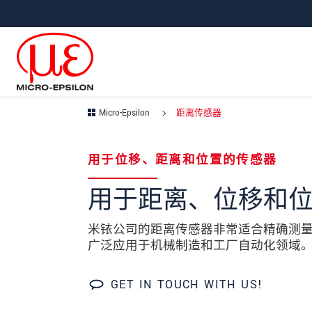
直接跳转到主导航
直接跳转到内容
Micro-Epsilon
距离传感器
Your request for: 距离传感
用于位移、距离和位置的传感器
称谓
*
用于距离、位移和
名
*
米铱公司的距离传感器非常适合精确测
广泛应用于机械制造和工厂自动化领域
姓
*
公司名称
*
GET IN TOUCH WITH US!
街道