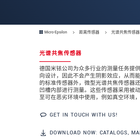
邮政编码
城市
*
Micro-Epsilon
距离传感器
光谱共焦传感器
国家
*
光谱共焦传感器
电话
电子邮件
*
德国米铱公司为众多行业的测量任务提
向设计，因此不会产生阴影效应，从而
留言
*
的标准传感器外，微型光谱共焦传感器还提
凹槽内部进行测量。这些传感器采用被
至可在恶劣环境中使用，例如真空环境，并能
GET IN TOUCH WITH US!
* 必填字段
我们将对您的数据保密。请阅读我们的
DOWNLOAD NOW: CATALOGS, MA