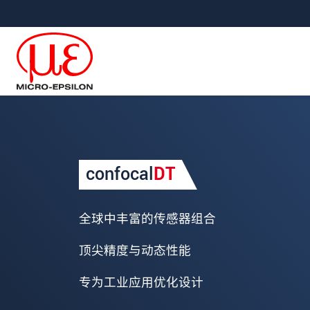
直接跳转到主导航
直接跳转到内容
Your request for: 光谱
confocal
DT
称谓
*
名
*
全球中丰富的传感器组合
姓
*
顶尖精度与动态性能
公司名称
*
专为工业应用优化设计
街道