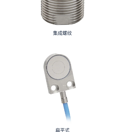
集成螺纹
扁平式