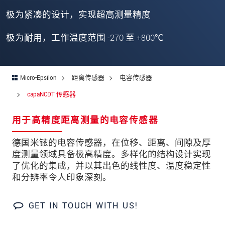
邮政编码
极为紧凑的设计，实现超高测量精度
城市
*
极为耐用，工作温度范围 -270 至 +800℃
国家
*
电话
Micro-Epsilon
距离传感器
电容传感器
电子邮件
*
capaNCDT 传感器
留言
*
用于高精度距离测量的电容传感器
德国米铱的电容传感器，在位移、距离、间隙及厚
度测量领域具备极高精度。多样化的结构设计实现
了优化的集成，并以其出色的线性度、温度稳定性
* 必填字段
和分辨率令人印象深刻。
我们将对您的数据保密。请阅读我们的数据隐私
声明。
GET IN TOUCH WITH US!