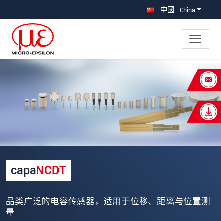
直接跳转到主导航
直接跳转到内容
中國 - China
×
Your request for: capaNCDT 传感器
称谓
*
名
*
姓
*
capa
NCDT
公司名称
*
品类广泛的电容传感器，适用于位移、距离与位置测
街道
量