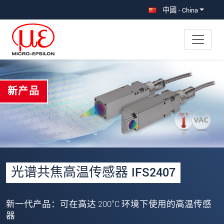
直接跳转到主导航
直接跳转到内容
中國 - China
×
新产品
Your request for: 高温传感器
称谓
*
名
*
姓
*
光谱共焦高温传感器 IFS2407
公司名称
*
新一代产品：可在高达 200°C 环境下使用的高温传感
街道
器