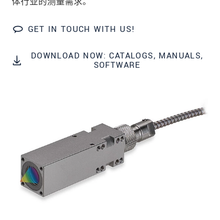
体行业的测量需求。
发送信息
GET IN TOUCH WITH US!
DOWNLOAD NOW: CATALOGS, MANUALS,
SOFTWARE