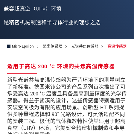
邮政编码
兼容超真空（UHV）环境
城市
*
是精密机械制造和半导体行业的理想之选
国家
*
电话
Micro-Epsilon
距离传感器
光谱共焦传感器
高温传感器
电子邮件
*
适用于高达 200 °C 环境的共焦高温传感器
留言
*
新型光谱共焦高温传感器为严苛环境下的测量树立
了新标准。德国米铱公司的产品系列首次推出了可
承受高达 200 °C 温度且具备最高测量精度的光学传
感器。得益于紧凑的设计，这些传感器特别适用于
* 必填字段
安装空间极为有限的应用场景。创新型 HT 系列提
我们将对您的数据保密。请阅读我们的数据隐私
供多种量程选择和 90° 光路设计，可灵活适配不同
声明。
的安装工况。极低的气体释放特性使其适用于超高
真空（UHV）环境，完美契合精密机械制造和半导