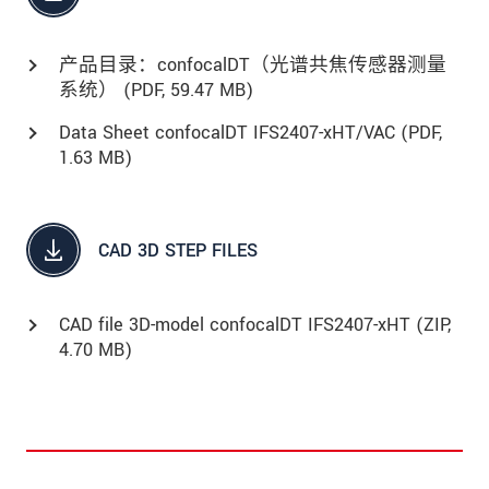
产品目录：confocalDT（光谱共焦传感器测量
系统） (
PDF
, 59.47 MB)
Data Sheet confocalDT IFS2407-xHT/VAC (
PDF
,
1.63 MB)
CAD 3D STEP FILES
CAD file 3D-model confocalDT IFS2407-xHT (
ZIP
,
4.70 MB)