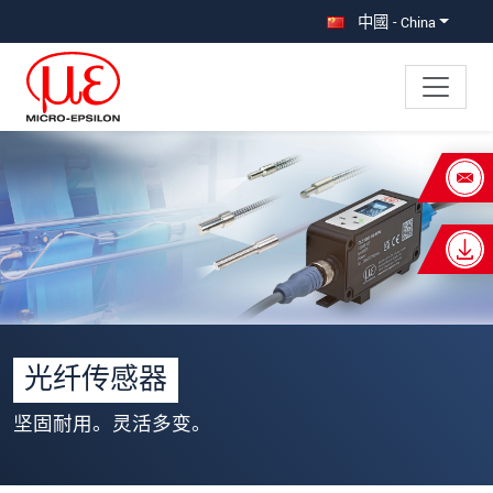
直接跳转到主导航
直接跳转到内容
中國 - China
×
Your request for: 光纤传感器
称谓
*
名
*
姓
*
光纤传感器
公司名称
*
坚固耐用。灵活多变。
街道