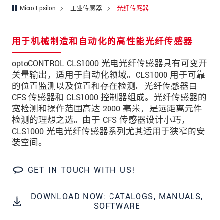
邮政编码
Micro-Epsilon
工业传感器
光纤传感器
城市
*
用于机械制造和自动化的高性能光纤传感器
国家
*
optoCONTROL CLS1000 光电光纤传感器具有可变开
电话
关量输出，适用于自动化领域。CLS1000 用于可靠
的位置监测以及位置和存在检测。光纤传感器由
电子邮件
*
CFS 传感器和 CLS1000 控制器组成。光纤传感器的
宽检测和操作范围高达 2000 毫米，是远距离元件
留言
*
检测的理想之选。由于 CFS 传感器设计小巧，
CLS1000 光电光纤传感器系列尤其适用于狭窄的安
装空间。
* 必填字段
GET IN TOUCH WITH US!
我们将对您的数据保密。请阅读我们的数据隐私
声明。
DOWNLOAD NOW: CATALOGS, MANUALS,
SOFTWARE