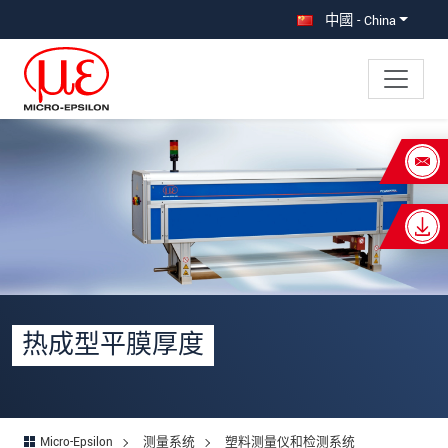
直接跳转到主导航
直接跳转到内容
中國 - China
×
Your request for: 热成型平膜厚度
称谓
*
名
*
姓
*
热成型平膜厚度
公司名称
*
街道
Micro-Epsilon
测量系统
塑料测量仪和检测系统