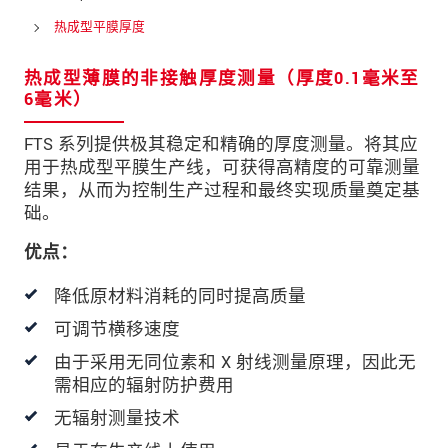
邮政编码
热成型平膜厚度
城市
*
热成型薄膜的非接触厚度测量（厚度0.1毫米至
6毫米）
国家
*
FTS 系列提供极其稳定和精确的厚度测量。将其应
电话
用于热成型平膜生产线，可获得高精度的可靠测量
结果，从而为控制生产过程和最终实现质量奠定基
电子邮件
*
础。
留言
*
优点：
降低原材料消耗的同时提高质量
可调节横移速度
* 必填字段
由于采用无同位素和 X 射线测量原理，因此无
我们将对您的数据保密。请阅读我们的数据隐私
需相应的辐射防护费用
声明。
无辐射测量技术