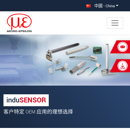
直接跳转到主导航
直接跳转到内容
中國 - China
×
Your request for: 用于 OEM 和系列应
用的客户定制传感器
称谓
*
名
*
indu
SENSOR
姓
*
客户特定 OEM 应用的理想选择
公司名称
*