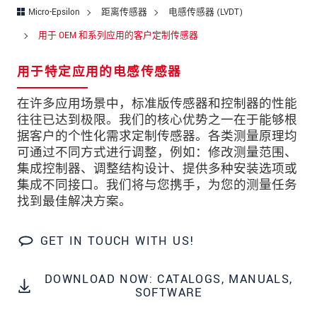
街道
Micro-Epsilon
距离传感器
电感传感器 (LVDT)
邮政编码
用于 OEM 和系列应用的客户定制传感器
城市
*
用于特定应用的电感传感器
国家
*
在许多应用场景中，标准版传感器和控制器的性能
往往已达到极限。我们的核心优势之一在于能够根
电话
据客户的个性化需求定制传感器。各类测量原理均
可通过不同方式进行调整，例如：修改测量范围、
电子邮件
*
集成控制器、调整结构设计、提供多种安装选项或
集成不同接口。我们将与您携手，为您的测量任务
留言
*
找到最佳解决方案。
GET IN TOUCH WITH US!
* 必填字段
DOWNLOAD NOW: CATALOGS, MANUALS,
我们将对您的数据保密。请阅读我们的数据隐私
SOFTWARE
声明。