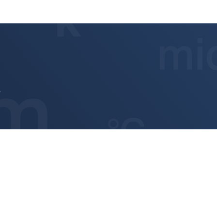
thicknessCONTROL TCP 8303.I
6