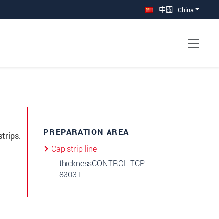
中國 - China
×
PREPARATION AREA
trips.
Cap strip line
thicknessCONTROL TCP
8303.I