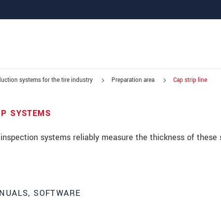
uction systems for the tire industry
Preparation area
Cap strip line
ne
IP SYSTEMS
 inspection systems reliably measure the thickness of these s
NUALS, SOFTWARE