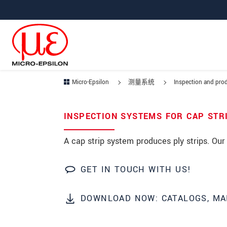
直接跳转到主导航
直接跳转到内容
Micro-Epsilon
测量系统
Inspection and prod
Your request for: Cap strip li
INSPECTION SYSTEMS FOR CAP STR
称谓
*
A cap strip system produces ply strips. Our
名
*
GET IN TOUCH WITH US!
姓
*
DOWNLOAD NOW: CATALOGS, MA
公司名称
*
街道