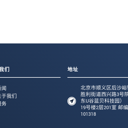
我们
地址
北京市顺义区后沙峪
新闻
胜利街道西兴路3号
关于我们
东U谷蓝贝科技园）
服务
19号楼2层201室 邮
101318