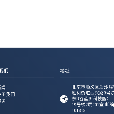
我们
地址
北京市顺义区后沙峪
新闻
胜利街道西兴路3号
关于我们
东U谷蓝贝科技园）
服务
19号楼2层201室 邮
101318