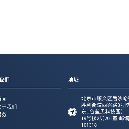
我们
地址
北京市顺义区后沙峪
新闻
胜利街道西兴路3号
关于我们
东U谷蓝贝科技园）
服务
19号楼2层201室 邮
101318