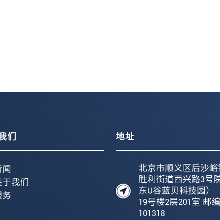
我们
地址
北京市顺义区后沙峪
新闻
胜利街道西兴路3号
关于我们
东U谷蓝贝科技园）
服务
19号楼2层201室 邮
101318