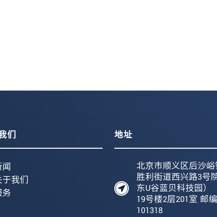
我们
地址
北京市顺义区后沙峪
新闻
胜利街道西兴路3号
关于我们
东U谷蓝贝科技园）
服务
19号楼2层201室 邮
101318