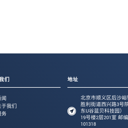
我们
地址
北京市顺义区后沙峪
新闻
胜利街道西兴路3号
关于我们
东U谷蓝贝科技园）
服务
19号楼2层201室 邮
101318