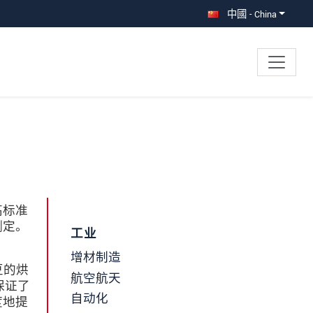
中國 - China
高标准
测定。
工业
增材制造
豆的烘
航空航天
保证了
自动化
度地提