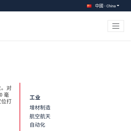
中國 - China
位。对
0 毫
工业
定位打
增材制造
航空航天
自动化