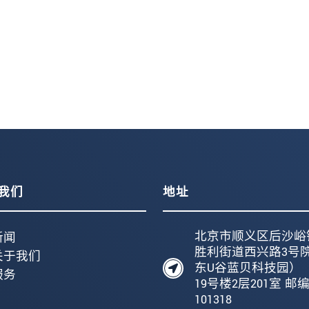
我们
地址
北京市顺义区后沙峪
新闻
胜利街道西兴路3号
关于我们
东U谷蓝贝科技园）
服务
19号楼2层201室 邮
101318