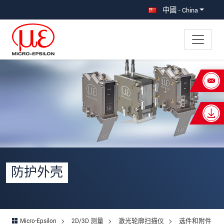
直接跳转到主导航
直接跳转到内容
中國 - China
×
Your request for: 防护外壳
称谓
*
名
*
姓
*
防护外壳
公司名称
*
街道
Micro-Epsilon
2D/3D 测量
激光轮廓扫描仪
选件和附件