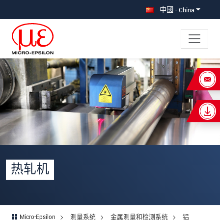
直接跳转到主导航
直接跳转到内容
中國 - China
×
Your request for: 热轧机
称谓
*
名
*
姓
*
热轧机
公司名称
*
街道
Micro-Epsilon
测量系统
金属测量和检测系统
铝