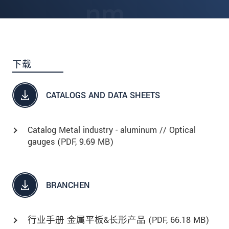
下载
CATALOGS AND DATA SHEETS
Catalog Metal industry - aluminum // Optical
gauges (
PDF
, 9.69 MB)
BRANCHEN
行业手册 金属平板&长形产品 (
PDF
, 66.18 MB)