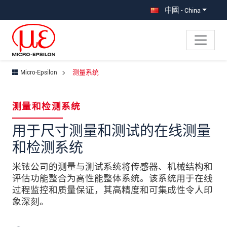
直接跳转到主导航
直接跳转到内容
中國 - China
Micro-Epsilon
测量系统
×
Your request for: 测量系统
测量和检测系统
称谓
*
用于尺寸测量和测试的在线测量
和检测系统
名
*
米铱公司的测量与测试系统将传感器、机械结构和
姓
*
评估功能整合为高性能整体系统。该系统用于在线
公司名称
*
过程监控和质量保证，其高精度和可集成性令人印
象深刻。
街道