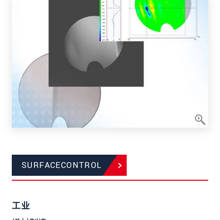
SURFACECONTROL
工业