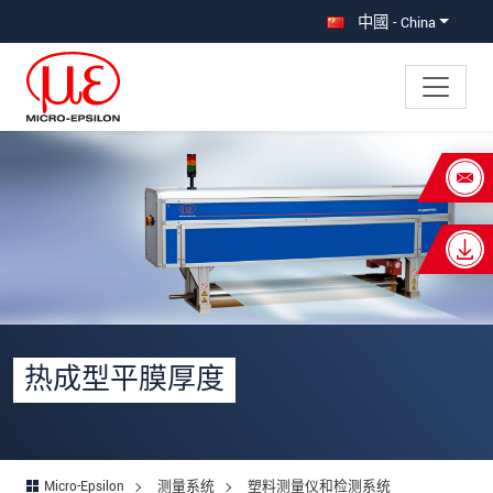
直接跳转到主导航
直接跳转到内容
中國 - China
×
Your request for: 热成型平膜厚度
称谓
*
名
*
姓
*
热成型平膜厚度
公司名称
*
街道
Micro-Epsilon
测量系统
塑料测量仪和检测系统