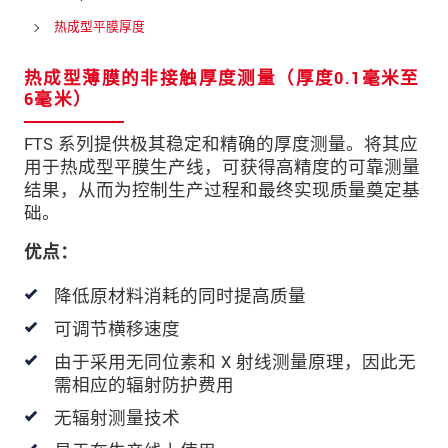
邮政编码
热成型平膜厚度
城市
*
热成型薄膜的非接触厚度测量（厚度0.1毫米至
6毫米）
国家
*
FTS 系列提供极其稳定和精确的厚度测量。将其应
电话
用于热成型平膜生产线，可获得高精度的可靠测量
结果，从而为控制生产过程和最终实现质量奠定基
电子邮件
*
础。
留言
*
优点：
降低原材料消耗的同时提高质量
可调节横移速度
* 必填字段
由于采用无同位素和 X 射线测量原理，因此无
我们将对您的数据保密。请阅读我们的数据隐私
需相应的辐射防护费用
声明。
无辐射测量技术