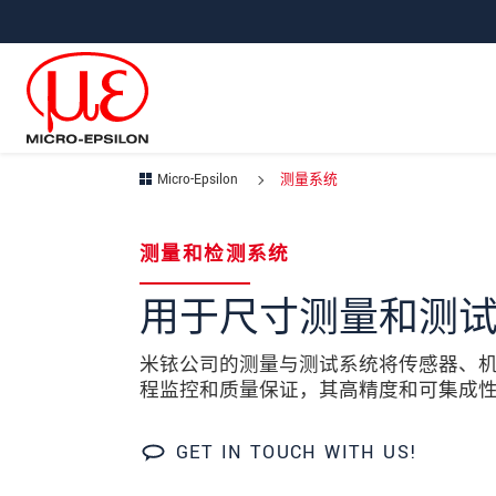
直接跳转到主导航
直接跳转到内容
Micro-Epsilon
测量系统
Your request for: 测量系统
测量和检测系统
称谓
*
用于尺寸测量和测
名
*
米铱公司的测量与测试系统将传感器、
程监控和质量保证，其高精度和可集成
姓
*
公司名称
*
GET IN TOUCH WITH US!
街道