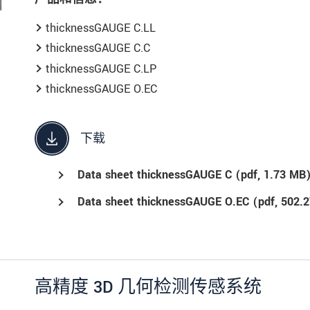
thicknessGAUGE C.LL
thicknessGAUGE C.C
thicknessGAUGE C.LP
thicknessGAUGE O.EC
下载
Data sheet thicknessGAUGE C (
pdf
, 1.73 MB
Data sheet thicknessGAUGE O.EC (
pdf
, 502.
高精度 3D 几何检测传感系统