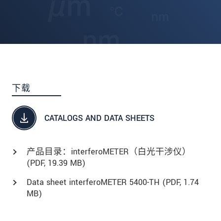
下载
CATALOGS AND DATA SHEETS
产品目录：interferoMETER（白光干涉仪）
(
PDF
, 19.39 MB)
Data sheet interferoMETER 5400-TH (
PDF
, 1.74
MB)