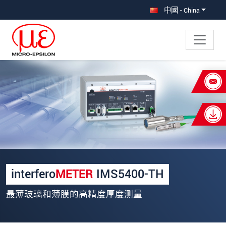
直接跳转到主导航
直接跳转到内容
中國 - China
×
Your request for: interferoMETER 5400-
TH
称谓
*
名
*
interfero
METER
IMS5400-TH
姓
*
最薄玻璃和薄膜的高精度厚度测量
公司名称
*