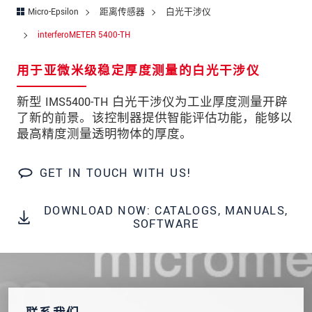
街道
Micro-Epsilon
距离传感器
白光干涉仪
邮政编码
interferoMETER 5400-TH
城市
*
用于亚微米级稳定厚度测量的白光干涉仪
国家
*
新型 IMS5400-TH 白光干涉仪为工业厚度测量开辟
了新的前景。该控制器提供智能评估功能，能够以
电话
最高精度测量透明物体的厚度。
电子邮件
*
GET IN TOUCH WITH US!
留言
*
DOWNLOAD NOW: CATALOGS, MANUALS,
SOFTWARE
* 必填字段
我们将对您的数据保密。请阅读我们的数据隐私
声明。