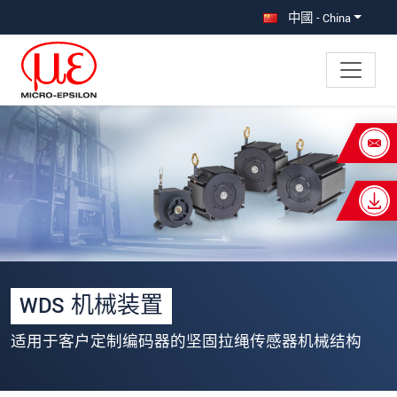
直接跳转到主导航
直接跳转到内容
中國 - China
×
Your request for: 机械
称谓
*
名
*
姓
*
WDS 机械装置
公司名称
*
适用于客户定制编码器的坚固拉绳传感器机械结构
街道