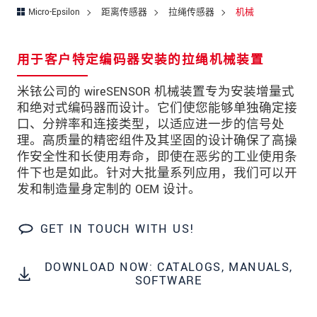
邮政编码
Micro-Epsilon
距离传感器
拉绳传感器
机械
城市
*
用于客户特定编码器安装的拉绳机械装置
国家
*
米铱公司的 wireSENSOR 机械装置专为安装增量式
电话
和绝对式编码器而设计。它们使您能够单独确定接
口、分辨率和连接类型，以适应进一步的信号处
电子邮件
*
理。高质量的精密组件及其坚固的设计确保了高操
作安全性和长使用寿命，即使在恶劣的工业使用条
留言
*
件下也是如此。针对大批量系列应用，我们可以开
发和制造量身定制的 OEM 设计。
GET IN TOUCH WITH US!
* 必填字段
我们将对您的数据保密。请阅读我们的数据隐私
DOWNLOAD NOW: CATALOGS, MANUALS,
SOFTWARE
声明。