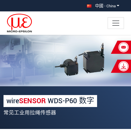
直接跳转到主导航
直接跳转到内容
中國 - China
×
Your request for: 工业拉绳传感器
称谓
*
名
*
姓
*
wire
SENSOR
WDS-P60 数字
公司名称
*
常见工业用拉绳传感器
街道