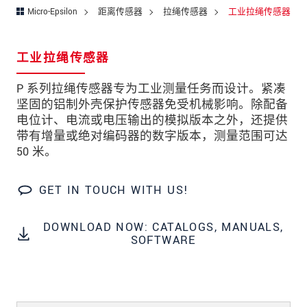
邮政编码
Micro-Epsilon
距离传感器
拉绳传感器
工业拉绳传感器
城市
*
工业拉绳传感器
国家
*
P 系列拉绳传感器专为工业测量任务而设计。紧凑
电话
坚固的铝制外壳保护传感器免受机械影响。除配备
电位计、电流或电压输出的模拟版本之外，还提供
电子邮件
*
带有增量或绝对编码器的数字版本，测量范围可达
50 米。
留言
*
GET IN TOUCH WITH US!
DOWNLOAD NOW: CATALOGS, MANUALS,
* 必填字段
SOFTWARE
我们将对您的数据保密。请阅读我们的数据隐私
声明。