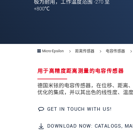
极为耐用，工作温度范围 -270 至
+800℃
邮政编码
城市
*
国家
*
电话
Micro-Epsilon
距离传感器
电容传感器
电子邮件
*
用于高精度距离测量的电容传感器
留言
*
德国米铱的电容传感器，在位移、距离
优化的集成，并以其出色的线性度、温
GET IN TOUCH WITH US!
* 必填字段
我们将对您的数据保密。请阅读我们的
DOWNLOAD NOW: CATALOGS, MA