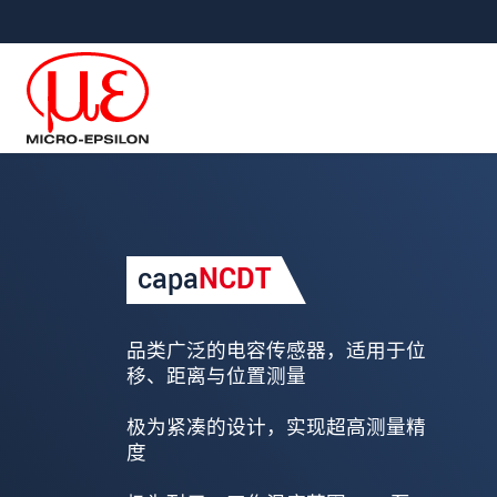
直接跳转到主导航
直接跳转到内容
Your request for: capaN
capa
NCDT
称谓
*
名
*
品类广泛的电容传感器，适用于位
移、距离与位置测量
姓
*
极为紧凑的设计，实现超高测量精
公司名称
*
度
街道