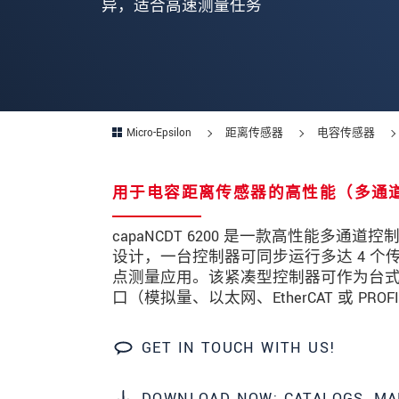
异，适合高速测量任务
邮政编码
城市
*
国家
*
Micro-Epsilon
距离传感器
电容传感器
电话
用于电容距离传感器的高性能（多通
电子邮件
*
留言
*
capaNCDT 6200 是一款高性能
设计，一台控制器可同步运行多达 4 
点测量应用。该紧凑型控制器可作为台式设
口（模拟量、以太网、EtherCAT 或 
* 必填字段
GET IN TOUCH WITH US!
我们将对您的数据保密。请阅读我们的
DOWNLOAD NOW: CATALOGS, MA