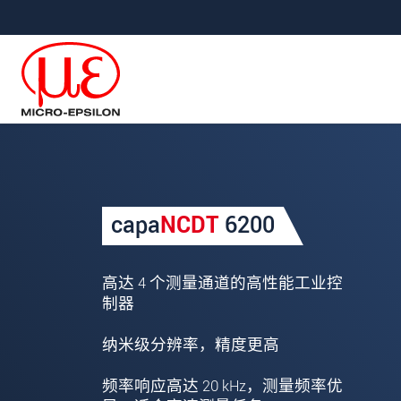
直接跳转到主导航
直接跳转到内容
Your request for: capaNCDT
capa
NCDT
6200
称谓
*
名
*
高达 4 个测量通道的高性能工业控
制器
姓
*
纳米级分辨率，精度更高
公司名称
*
频率响应高达 20 kHz，测量频率优
街道