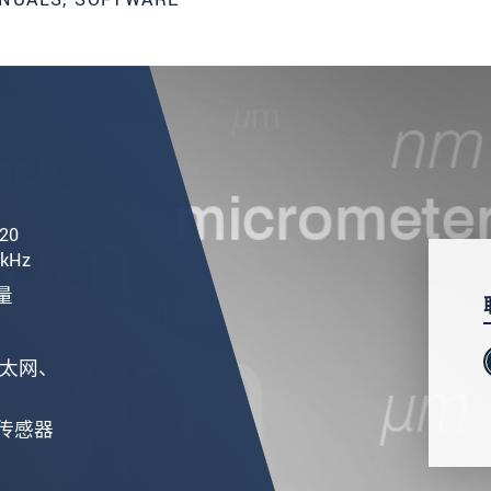
20
kHz
量
以太网、
传感器