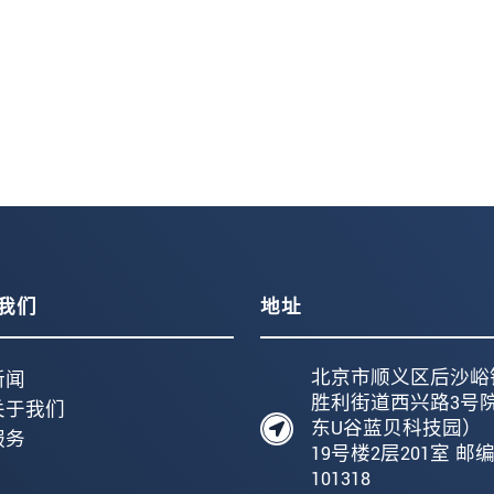
我们
地址
北京市顺义区后沙峪
新闻
胜利街道西兴路3号
关于我们
东U谷蓝贝科技园）
服务
19号楼2层201室 邮
101318